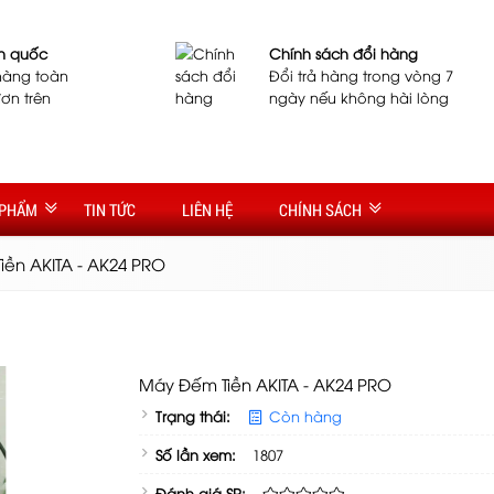
n quốc
Chính sách đổi hàng
hàng toàn
Đổi trả hàng trong vòng 7
ơn trên
ngày nếu không hài lòng
 PHẨM
TIN TỨC
LIÊN HỆ
CHÍNH SÁCH
ền AKITA - AK24 PRO
Máy Đếm Tiền AKITA - AK24 PRO
Trạng thái:
Còn hàng
Số lần xem:
1807
Đánh giá SP: