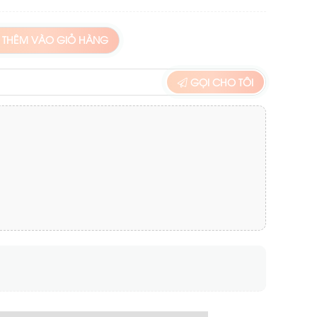
THÊM VÀO GIỎ HÀNG
GỌI CHO TÔI