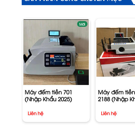
Mới
Máy đếm tiền 701
Máy đếm tiền
(Nhập Khẩu 2025)
2188 (Nhập K
Liên hệ
Liên hệ