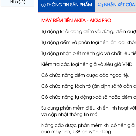
Hình (+1)
THÔNG TIN SẢN PHẨM
NHẬN XÉT CỦA
MÁY ĐẾM TIỀN AKITA - AK24 PRO
Tự động khởi động đếm và dừng, đếm được 
Tự động đếm và phân loại tiền lẫn loại k
Tự động nhận biết mệnh giá và chất liệu ti
Kiểm tra các loại tiền giả và siêu giả VNĐ.
Có chức năng đếm được các ngoại tệ.
Có chức năng tách tờ (ấn định số tờ cần đếm
Có chức năng tự động xoá số hoặc đếm 
Sử dụng phần mềm điều khiển linh hoạt với C
và cập nhật thông tin mới
Nâng cấp được phần mềm khi có tiền giả h
qua máy tính, USB chuyên dùng.