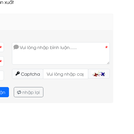
n xuất
*
*
*
Captcha
uận
nhập lại