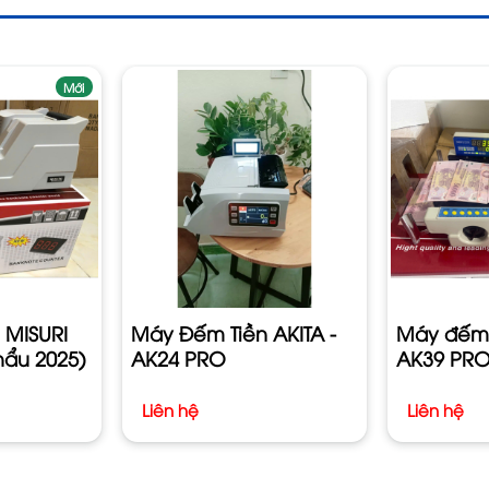
Mới
 MISURI
Máy Đếm Tiền AKITA -
Máy đếm t
hẩu 2025)
AK24 PRO
AK39 PR
Liên hệ
Liên hệ