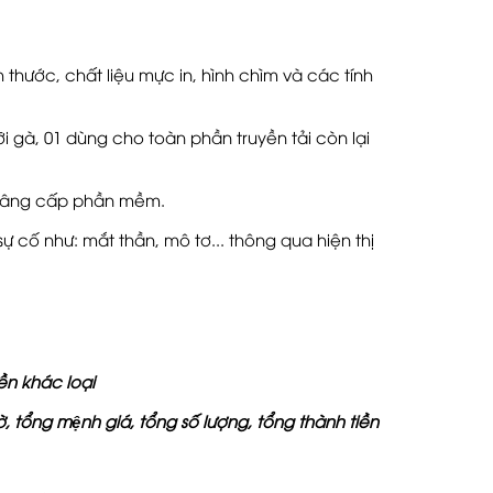
thước, chất liệu mực in, hình chìm và các tính
i gà, 01 dùng cho toàn phần truyền tải còn lại
 nâng cấp phần mềm.
 cố như: mắt thần, mô tơ... thông qua hiện thị
iền khác loại
̀, tổng mệnh giá, tổng số lượng, tổng thành tiền