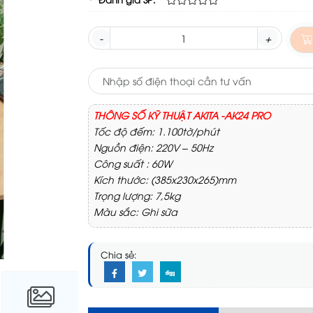
-
+
THÔNG SỐ KỸ THUẬT AKITA -AK24 PRO
Tốc độ đếm: 1.100tờ/phút
Nguồn điện: 220V – 50Hz
Công suất : 60W
Kích thước: (385x230x265)mm
Trọng lượng: 7,5kg
Màu sắc: Ghi sữa
Chia sẻ: