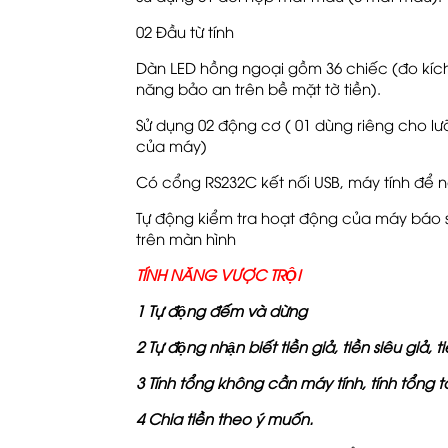
02 Đầu từ tính
Dàn LED hồng ngoại gồm 36 chiếc (đo kích 
năng bảo an trên bề mặt tờ tiền).
Sử dụng 02 động cơ ( 01 dùng riêng cho lưỡ
của máy)
Có cổng RS232C kết nối USB, máy tính để
Tự động kiểm tra hoạt động của máy báo sự
trên màn hình
TÍNH NĂNG VƯỢC TRỘI
1 Tự động đếm và dừng
2 Tự động nhận biết tiền giả, tiền siêu giả, t
3 Tính tổng không cần máy tính, tính tổng tơ
4 Chia tiền theo ý muốn.