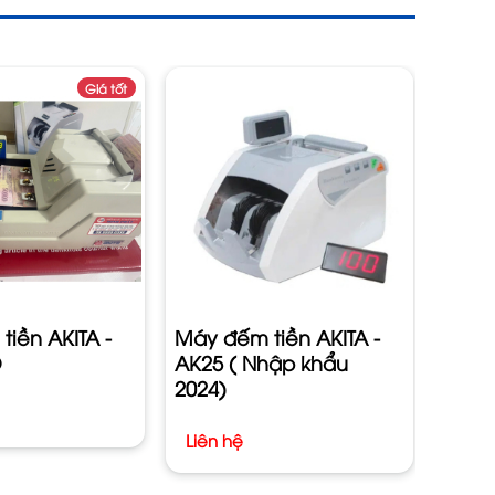
Giá tốt
Máy đ
7878
2024
Liên
iền AKITA -
Máy đếm tiền AKITA -
O
AK25 ( Nhập khẩu
2024)
Liên hệ