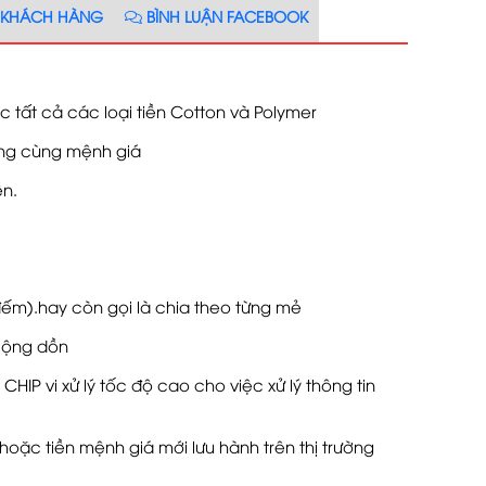
 KHÁCH HÀNG
BÌNH LUẬN FACEBOOK
tất cả các loại tiền Cotton và Polymer
hông cùng mệnh giá
ền.
).hay còn gọi là chia theo từng mẻ
cộng dồn
HIP vi xử lý tốc độ cao cho việc xử lý thông tin
oặc tiền mệnh giá mới lưu hành trên thị trường