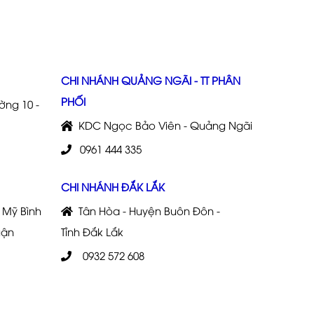
CHI NHÁNH QUẢNG NGÃI - TT PHÂN
PHỐI
ng 10 -
KDC Ngọc Bảo Viên - Quảng Ngãi
0961 444 335
CHI NHÁNH ĐẮK LẮK
 Mỹ Bình
Tân Hòa - Huyện Buôn Đôn -
uận
Tỉnh Đắk Lắk
0932 572 608