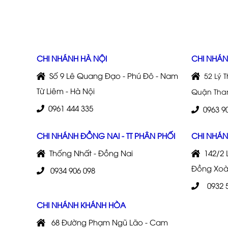
CHI NHÁNH HÀ NỘI
CHI NHÁ
Số 9 Lê Quang Đạo - Phú Đô - Nam
52 Lý 
Từ Liêm - Hà Nội
Quận Than
0961 444 335
0963 90
CHI NHÁNH ĐỒNG NAI - TT PHÂN PHỐI
CHI NHÁN
Thống Nhất - Đồng Nai
142/2 L
Đồng Xoài
0934 906 098
0932 
CHI NHÁNH KHÁNH HÒA
68 Đường Phạm Ngũ Lão - Cam