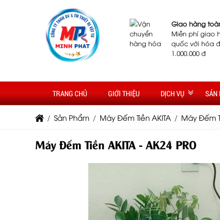
Giao hàng toà
Miễn phí giao 
quốc với hóa đ
1.000.000 đ
TRANG CHỦ
GIỚI THIỆU
DỊCH VỤ
SẢN
Sản Phẩm
Máy Đếm Tiền AKITA
Máy Đếm Ti
Máy Đếm Tiền AKITA - AK24 PRO