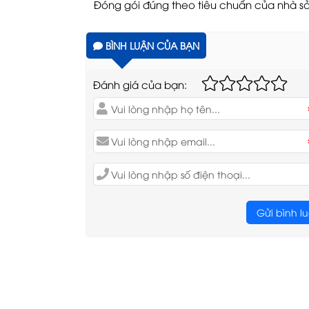
Đóng gói đúng theo tiêu chuẩn của nhà sả
BÌNH LUẬN CỦA BẠN
Đánh giá của bạn:
Gửi bình l