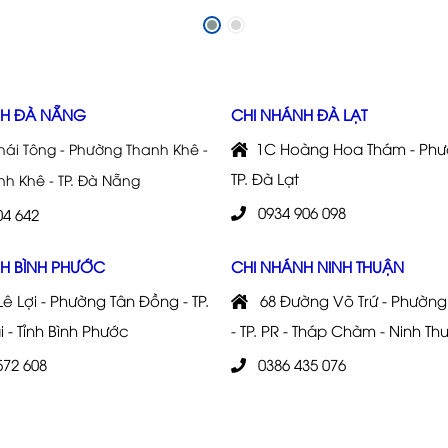
NH ĐÀ NẴNG
CHI NHÁNH ĐÀ LẠT
1C Hoàng Hoa Thám - Phườ
Thái Tông - Phường Thanh Khê -
TP. Đà Lạt
h Khê - TP. Đà Nẵng
0934 906 098
4 642
H BÌNH PHƯỚC
CHI NHÁNH NINH THUẬN
ê Lợi - Phường Tân Đồng - TP.
68 Đường Võ Trứ - Phường
 - Tỉnh Bình Phước
- TP. PR - Tháp Chàm - Ninh Th
572 608
0386 435 076