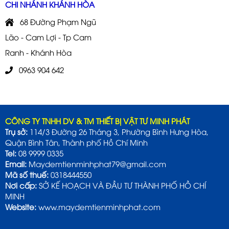
CHI NHÁNH KHÁNH HÒA
68 Đường Phạm Ngũ
Lão - Cam Lợi - Tp Cam
Ranh - Khánh Hòa
0963 904 642
CÔNG TY TNHH DV & TM THIẾT BỊ VẬT TƯ MINH PHÁT
Trụ sở:
114/3 Đường 26 Tháng 3, Phường Bình Hưng Hòa,
Quận Bình Tân, Thành phố Hồ Chí Minh
Tel:
08 9999 0335
Email:
Maydemtienminhphat79@gmail.com
Mã số thuế:
0318444550
Nơi cấp:
SỞ KẾ HOẠCH VÀ ĐẦU TƯ THÀNH PHỐ HỒ CHÍ
MINH
Website:
www.maydemtienminhphat.com