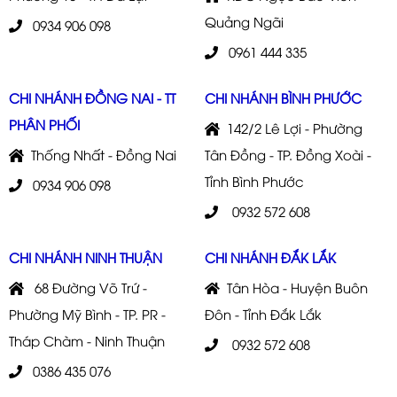
Quảng Ngãi
0934 906 098
0961 444 335
CHI NHÁNH ĐỒNG NAI - TT
CHI NHÁNH BÌNH PHƯỚC
PHÂN PHỐI
142/2 Lê Lợi - Phường
Thống Nhất - Đồng Nai
Tân Đồng - TP. Đồng Xoài -
Tỉnh Bình Phước
0934 906 098
0932 572 608
CHI NHÁNH NINH THUẬN
CHI NHÁNH ĐẮK LẮK
68 Đường Võ Trứ -
Tân Hòa - Huyện Buôn
Phường Mỹ Bình - TP. PR -
Đôn - Tỉnh Đắk Lắk
Tháp Chàm - Ninh Thuận
0932 572 608
0386 435 076