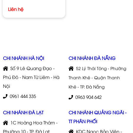
Liên hệ
CHI NHÁNH HÀ NỘI
CHI NHÁNH ĐÀ NẴNG
Số 9 Lê Quang Đạo -
52 Lý Thái Tông - Phường
Phú Đô - Nam Từ Liêm - Hà
Thanh Khê - Quận Thanh
Nội
Khê - TP. Đà Nẵng
0961 444 335
0963 904 642
CHI NHÁNH ĐÀ LẠT
CHI NHÁNH QUẢNG NGÃI -
TT PHÂN PHỐI
1C Hoàng Hoa Thám -
Phường 10 - TP. Đà Lạt
KDC Ngọc Bảo Viên -