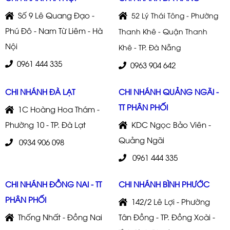
Số 9 Lê Quang Đạo -
52 Lý Thái Tông - Phường
Phú Đô - Nam Từ Liêm - Hà
Thanh Khê - Quận Thanh
Nội
Khê - TP. Đà Nẵng
0961 444 335
0963 904 642
CHI NHÁNH ĐÀ LẠT
CHI NHÁNH QUẢNG NGÃI -
TT PHÂN PHỐI
1C Hoàng Hoa Thám -
Phường 10 - TP. Đà Lạt
KDC Ngọc Bảo Viên -
Quảng Ngãi
0934 906 098
0961 444 335
CHI NHÁNH ĐỒNG NAI - TT
CHI NHÁNH BÌNH PHƯỚC
PHÂN PHỐI
142/2 Lê Lợi - Phường
Thống Nhất - Đồng Nai
Tân Đồng - TP. Đồng Xoài -