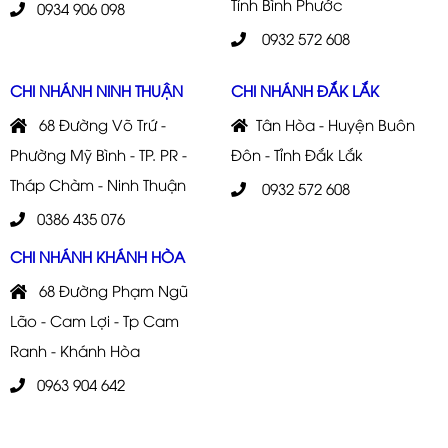
Tỉnh Bình Phước
0934 906 098
0932 572 608
CHI NHÁNH NINH THUẬN
CHI NHÁNH ĐẮK LẮK
68 Đường Võ Trứ -
Tân Hòa - Huyện Buôn
Phường Mỹ Bình - TP. PR -
Đôn - Tỉnh Đắk Lắk
Tháp Chàm - Ninh Thuận
0932 572 608
0386 435 076
CHI NHÁNH KHÁNH HÒA
68 Đường Phạm Ngũ
Lão - Cam Lợi - Tp Cam
Ranh - Khánh Hòa
0963 904 642