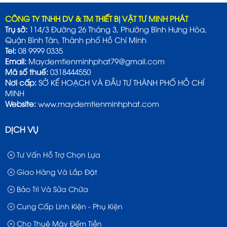
CÔNG TY TNHH DV & TM THIẾT BỊ VẬT TƯ MINH PHÁT
Trụ sở:
114/3 Đường 26 Tháng 3, Phường Bình Hưng Hòa,
Quận Bình Tân, Thành phố Hồ Chí Minh
Tel:
08 9999 0335
Email:
Maydemtienminhphat79@gmail.com
Mã số thuế:
0318444550
Nơi cấp:
SỞ KẾ HOẠCH VÀ ĐẦU TƯ THÀNH PHỐ HỒ CHÍ
MINH
Website:
www.maydemtienminhphat.com
DỊCH VỤ
Tư Vấn Hỗ Trợ Chọn Lựa
Giao Hàng Và Lắp Đặt
Bảo Trì Và Sửa Chữa
Cung Cấp Linh Kiện - Phụ Kiện
Cho Thuê Máy Đếm Tiền