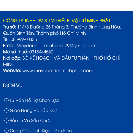
CÔNG TY TNHH DV & TM THIẾT BỊ VẬT TƯ MINH PHÁT
Trụ sở:
114/3 Đường 26 Tháng 3, Phường Bình Hưng Hòa,
Quận Bình Tân, Thành phố Hồ Chí Minh
Tel:
08 9999 0335
Email:
Maydemtienminhphat79@gmail.com
Mã số thuế:
0318444550
Nơi cấp:
SỞ KẾ HOẠCH VÀ ĐẦU TƯ THÀNH PHỐ HỒ CHÍ
MINH
Website:
www.maydemtienminhphat.com
DỊCH VỤ
Tư Vấn Hỗ Trợ Chọn Lựa
Giao Hàng Và Lắp Đặt
Bảo Trì Và Sửa Chữa
Cung Cấp Linh Kiện - Phụ Kiện