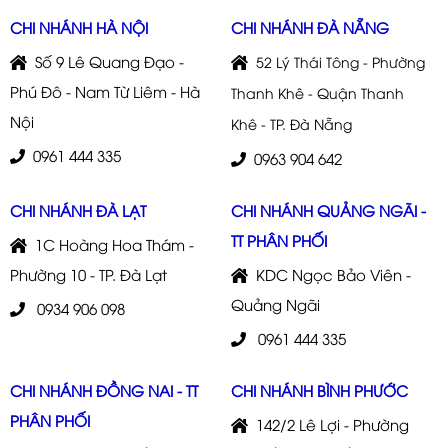
CHI NHÁNH HÀ NỘI
CHI NHÁNH ĐÀ NẴNG
Số 9 Lê Quang Đạo -
52 Lý Thái Tông - Phường
Phú Đô - Nam Từ Liêm - Hà
Thanh Khê - Quận Thanh
Nội
Khê - TP. Đà Nẵng
0961 444 335
0963 904 642
CHI NHÁNH ĐÀ LẠT
CHI NHÁNH QUẢNG NGÃI -
TT PHÂN PHỐI
1C Hoàng Hoa Thám -
Phường 10 - TP. Đà Lạt
KDC Ngọc Bảo Viên -
Quảng Ngãi
0934 906 098
0961 444 335
CHI NHÁNH ĐỒNG NAI - TT
CHI NHÁNH BÌNH PHƯỚC
PHÂN PHỐI
142/2 Lê Lợi - Phường