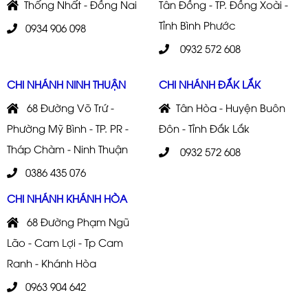
Thống Nhất - Đồng Nai
Tân Đồng - TP. Đồng Xoài -
Tỉnh Bình Phước
0934 906 098
0932 572 608
CHI NHÁNH NINH THUẬN
CHI NHÁNH ĐẮK LẮK
68 Đường Võ Trứ -
Tân Hòa - Huyện Buôn
Phường Mỹ Bình - TP. PR -
Đôn - Tỉnh Đắk Lắk
Tháp Chàm - Ninh Thuận
0932 572 608
0386 435 076
CHI NHÁNH KHÁNH HÒA
68 Đường Phạm Ngũ
Lão - Cam Lợi - Tp Cam
Ranh - Khánh Hòa
0963 904 642